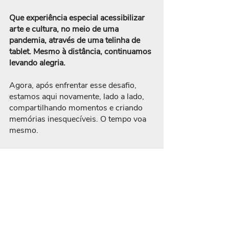
Que experiência especial acessibilizar 
arte e cultura, no meio de uma 
pandemia, através de uma telinha de  
tablet. Mesmo à distância, continuamos 
levando alegria.
Agora, após enfrentar esse desafio, 
estamos aqui novamente, lado a lado, 
compartilhando momentos e criando 
memórias inesquecíveis. O tempo voa 
mesmo.
Parece que foi ontem, mas já estamos 
aqui há 10 aninhos, acredita? 
Alguns dizem que ainda temos o 
frescor da juventude, enquanto outros, 
com um sorrisinho, acham que já 
somos sábios com nossa experiência. 